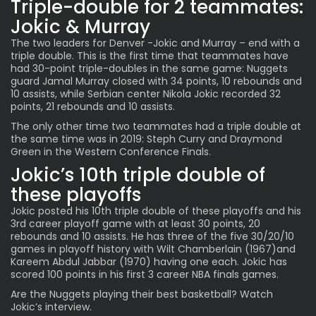
Triple-double for 2 teammates:
Jokic & Murray
The two leaders for Denver -Jokic and Murray – end with a
triple double. This is the first time that teammates have
had 30-point triple-doubles in the same game: Nuggets
guard Jamal Murray closed with 34 points, 10 rebounds and
10 assists, while Serbian center
Nikola Jokic
recorded 32
points, 21 rebounds and 10 assists.
The only other time
two teammates
had a triple double at
the same time was in 2019: Steph Curry and Draymond
Green in the Western Conference Finals.
Jokic’s 10th triple double of
these playoffs
Jokic posted his 10th triple double of these playoffs and his
3rd career playoff game with at least 30 points, 20
rebounds and 10 assists. He has three of the five 30/20/10
games in playoff history with Wilt Chamberlain (1967)and
Kareem Abdul Jabbar (1970) having one each. Jokic has
scored 100 points in his first 3 career NBA finals games.
Are the Nuggets playing their best basketball? Watch
Jokic’s interview.