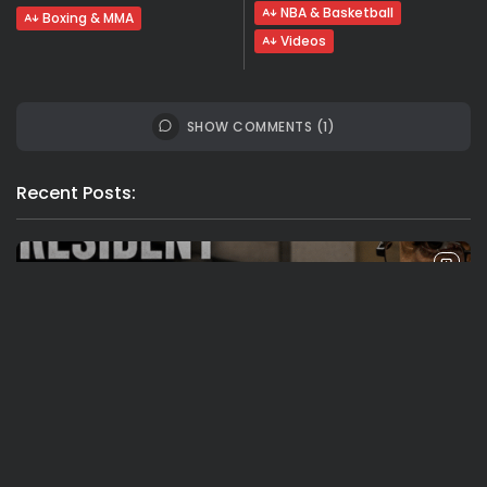
NBA & Basketball
Boxing & MMA
Videos
SHOW COMMENTS (1)
Recent Posts:
Travel
Ousted Venezuelan Leader Nicolás Maduro
Returns to Manhattan Court as...
BY
VALERIA RUBINO
JULY 26, 2026