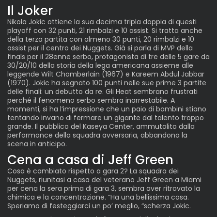
Il Joker
Nikola Jokic ottiene la sua decima tripla doppia di questi
playoff con 32 punti, 21 rimbalzi e 10 assist. Si tratta anche
della terza partita con almeno 30 punti, 20 rimbalzi e 10
assist per il centro dei Nuggets. Già si parla di MVP della
finals per il 28enne serbo, protagonista di tre delle 5 gare da
30/20/10 della storia della lega americana assieme alle
leggende Wilt Chamberlain (1967) e Kareem Abdul Jabbar
(1970). Jokic ha segnato 100 punti nelle sue prime 3 partite
delle finali: un debutto da re. Gli Heat sembrano frustrati
perché il fenomeno serbo sembra inarrestabile. A
momenti, si ha l’impressione che un paio di bambini stiano
tentando invano di fermare un gigante dal talento troppo
grande. Il pubblico del Kaseya Center, ammutolito dalla
performance della squadra avversaria, abbandona la
scena in anticipo.
Cena a casa di Jeff Green
Cosa è cambiato rispetto a gara 2? La squadra dei
Nuggets, riunitasi a casa del veterano Jeff Green a Miami
per cena la sera prima di gara 3, sembra aver ritrovato la
chimica e la concentrazione. “Ha una bellissima casa.
Speriamo di festeggiarci un po’ meglio, “scherza Jokic.