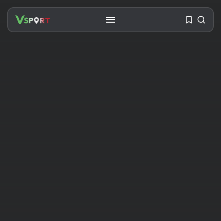
SEARCH
RECENT POSTS
Travel
Ousted Venezuelan Leader
Nicolás Maduro Returns...
BY
VALERIA RUBINO
JULY 26, 2026
See
The World’s Biggest Block Party:
Navigating...
BY
VALERIA RUBINO
JULY 13, 2026