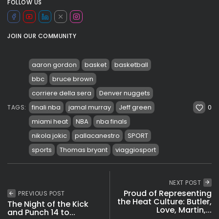
FOLLOW US
JOIN OUR COMMUNITY
aaron gordon
basket
basketball
bbc
bruce brown
corriere della sera
Denver nuggets
0
finali nba
jamal murray
Jeff green
TAGS:
miami heat
NBA
nba finals
nikola jokic
pallacanestro
SPORT
sports
Thomas bryant
viaggiosport
NEXT POST
Proud of Representing
PREVIOUS POST
the Heat Culture: Butler,
The Night of the Kick
Love, Martin,...
and Punch 14 to...