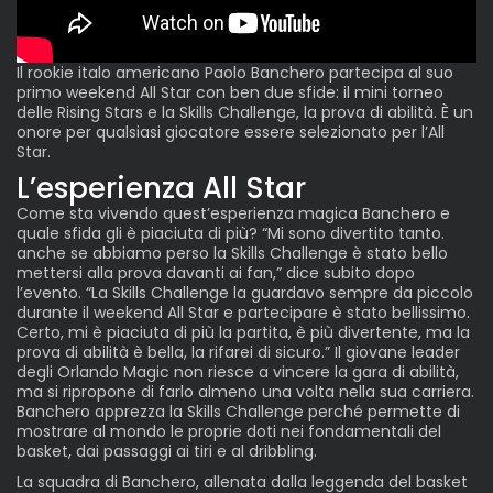
Il rookie italo americano Paolo Banchero partecipa al suo
primo weekend All Star con ben due sfide: il mini torneo
delle Rising Stars e la Skills Challenge, la prova di abilità. È un
onore per qualsiasi giocatore essere selezionato per l’All
Star.
L’esperienza All Star
Come sta vivendo quest’esperienza magica Banchero e
quale sfida gli è piaciuta di più? “Mi sono divertito tanto.
anche se abbiamo perso la Skills Challenge è stato bello
mettersi alla prova davanti ai fan,” dice subito dopo
l’evento. “La Skills Challenge la guardavo sempre da piccolo
durante il weekend All Star e partecipare è stato bellissimo.
Certo, mi è piaciuta di più la partita, è più divertente, ma la
prova di abilità è bella, la rifarei di sicuro.” Il giovane leader
degli Orlando Magic non riesce a vincere la gara di abilità,
ma si ripropone di farlo almeno una volta nella sua carriera.
Banchero apprezza la Skills Challenge perché permette di
mostrare al mondo le proprie doti nei fondamentali del
basket, dai passaggi ai tiri e al dribbling.
La squadra di Banchero, allenata dalla leggenda del basket