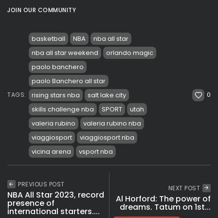
JOIN OUR COMMUNITY
basketball
NBA
nba all star
nba all star weekend
orlando magic
paolo banchero
paolo Banchero all star
0
rising stars nba
salt lake city
TAGS:
skills challenge nba
SPORT
utah
valeria rubino
valeria rubino nba
viaggiosport
viaggiosport nba
vicina arena
vsport nba
PREVIOUS POST
NEXT POST
NBA All Star 2023, record
Al Horford: The power of
presence of
dreams. Tatum on 1st...
international starters....