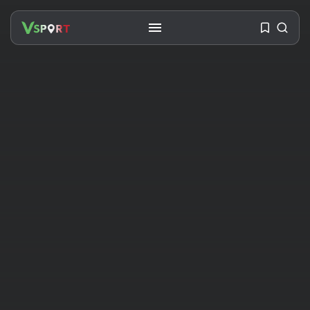
SEARCH
RECENT POSTS
Travel
Ousted Venezuelan Leader
Nicolás Maduro Returns...
BY
VALERIA RUBINO
JULY 26, 2026
See
The World’s Biggest Block Party:
Navigating...
BY
VALERIA RUBINO
JULY 13, 2026