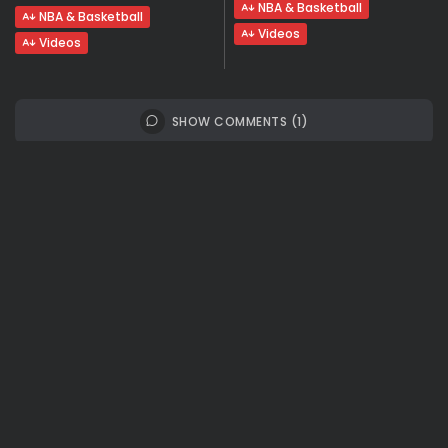
NBA & Basketball
NBA & Basketball
Videos
Videos
SHOW COMMENTS (1)
Recent Posts:
Travel
Ousted Venezuelan Leader Nicolás Maduro
Returns to Manhattan Court as...
BY
VALERIA RUBINO
JULY 26, 2026