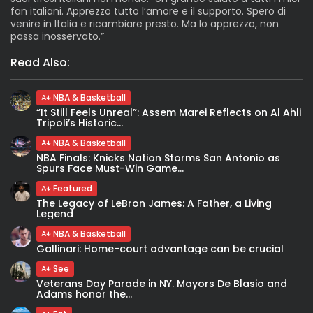
fan italiani. Apprezzo tutto l’amore e il supporto. Spero di
venire in Italia e ricambiare presto. Ma lo apprezzo, non
passa inosservato.”
Read Also:
NBA & Basketball
“It Still Feels Unreal”: Assem Marei Reflects on Al Ahli
Tripoli’s Historic...
NBA & Basketball
NBA Finals: Knicks Nation Storms San Antonio as
Spurs Face Must-Win Game...
Featured
The Legacy of LeBron James: A Father, a Living
Legend
NBA & Basketball
Gallinari: Home-court advantage can be crucial
See
Veterans Day Parade in NY. Mayors De Blasio and
Adams honor the...