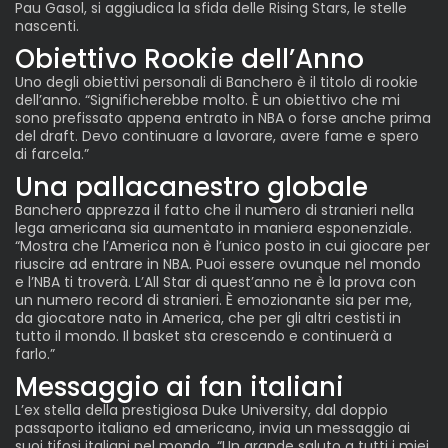
Pau Gasol, si aggiudica la sfida delle Rising Stars, le stelle
nascenti.
Obiettivo Rookie dell’Anno
Uno degli obiettivi personali di Banchero è il titolo di rookie
dell’anno. “Significherebbe molto. È un obiettivo che mi
sono prefissato appena entrato in NBA o forse anche prima
del draft. Devo continuare a lavorare, avere fame e spero
di farcela.”
Una pallacanestro globale
Banchero apprezza il fatto che il numero di stranieri nella
lega americana sia aumentato in maniera esponenziale.
“Mostra che l’America non è l’unico posto in cui giocare per
riuscire ad entrare in NBA. Puoi essere ovunque nel mondo
e l’NBA ti troverà. L’All Star di quest’anno ne è la prova con
un numero record di stranieri. È emozionante sia per me,
da giocatore nato in America, che per gli altri cestisti in
tutto il mondo. Il basket sta crescendo e continuerà a
farlo.”
Messaggio ai fan italiani
L’ex stella della prestigiosa Duke University, dal doppio
passaporto italiano ed americano, invia un messaggio ai
suoi tifosi italiani nel mondo. “Un grande saluto a tutti i miei