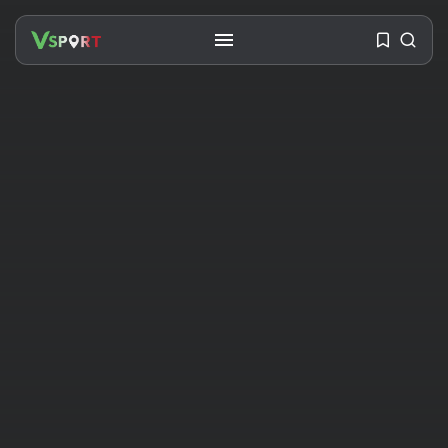
SEARCH
RECENT POSTS
Travel
Ousted Venezuelan Leader
Nicolás Maduro Returns...
BY
VALERIA RUBINO
JULY 26, 2026
See
The World’s Biggest Block Party:
Navigating...
BY
VALERIA RUBINO
JULY 13, 2026
See