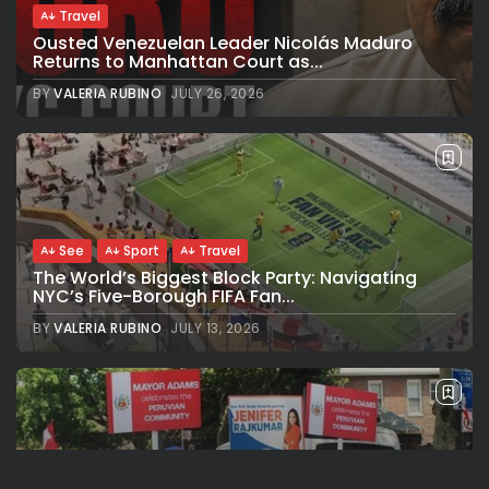
Travel
Ousted Venezuelan Leader Nicolás Maduro
Returns to Manhattan Court as...
BY
VALERIA RUBINO
JULY 26, 2026
See
Sport
Travel
The World’s Biggest Block Party: Navigating
NYC’s Five-Borough FIFA Fan...
BY
VALERIA RUBINO
JULY 13, 2026
See
Travel