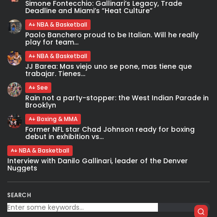
Simone Fontecchio: Gallinari’s Legacy, Trade
Deadline and Miami’s “Heat Culture”
NBA & Basketball
Paolo Banchero proud to be Italian. Will he really
play for team...
NBA & Basketball
JJ Barea: Mas viejo uno se pone, mas tiene que
trabajar. Tienes...
See
Rain not a party-stopper: the West Indian Parade in
Brooklyn
Boxing & MMA
Former NFL star Chad Johnson ready for boxing
debut in exhibition vs...
NBA & Basketball
Interview with Danilo Gallinari, leader of the Denver
Nuggets
SEARCH