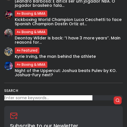
Leandro Barbosa: È difícil ser um jogador NBA. O
jogador brasileiro fala...
Boxing & MMA
Kickboxing World Champion Luca Cecchetti to face
Spanish Champion Dostin Ortiz at...
Boxing & MMA
Deontay Wilder is back: “I have 3 more years”. Main
reasons for...
Featured
Kyrie Irving, the man behind the athlete
Boxing & MMA
Night of the Uppercut: Joshua beats Pulev by KO.
Joshua-Fury next?
SEARCH
Subscribe to our Newletter