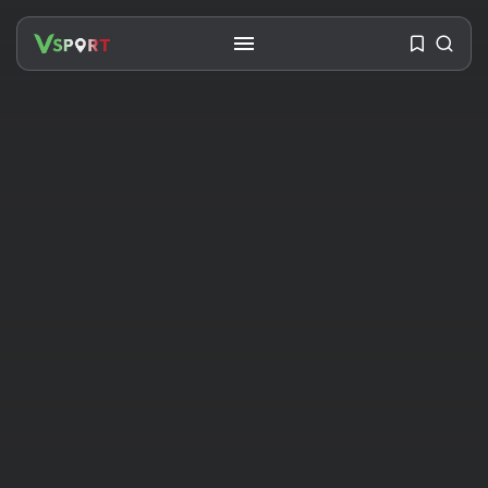
SEARCH
RECENT POSTS
Travel
Ousted Venezuelan Leader
Nicolás Maduro Returns...
BY
VALERIA RUBINO
JULY 26, 2026
See
The World’s Biggest Block Party:
Navigating...
BY
VALERIA RUBINO
JULY 13, 2026