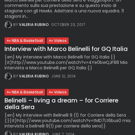
Marco Belinelli per Corriere della Sera e ViaggioSport. Un
commento sulla sua prestazione e su questo inizio di
stagione con gli Hawks. Adattarsi a una nuova squadra. 11
stagioni in...
BY
VALERIA RUBINO
OCTOBER 23, 2017
NBA & Basketball
Videos
Interview with Marco Belinelli for GQ Italia
{:en} My interview with Marco Belinelli for GQ Italia {:}
{:it}http://www.youtube.com/watch?v=4Ye0bwQJF88 Mia
intervista a Marco Belinelli per GQ Italia {:}
BY
VALERIA RUBINO
JUNE 12, 2014
NBA & Basketball
Videos
Belinelli – living a dream – for Corriere
della Sera
{:en} My interview with Belinelli 9 (1) for Corriere della Sera
{:}{:it}http://www.youtube.com/watch?v=tMD7Lt6bus0 mia
intervista a belinelli 9(1) per corriere della sera{:}
BY
VALERIA RUBINO
JUNE 7, 2014