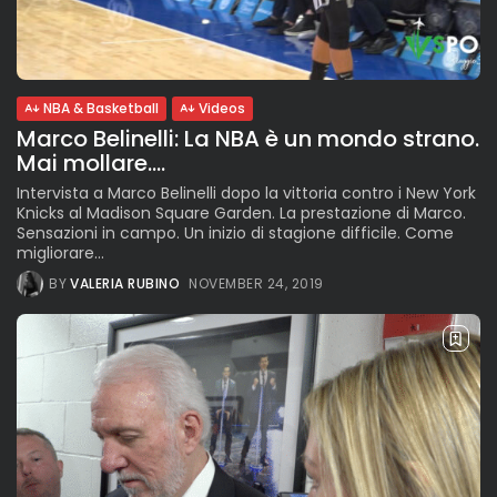
The International Peruvian
Parade Brings Millennial...
BY
VALERIA RUBINO
JULY 12, 2026
NBA & Basketball
Videos
Marco Belinelli: La NBA è un mondo strano.
Mai mollare....
Subscribe to our Newletter
Stay Informed, Stay Inspired
Intervista a Marco Belinelli dopo la vittoria contro i New York
Knicks al Madison Square Garden. La prestazione di Marco.
Newsletter
Sensazioni in campo. Un inizio di stagione difficile. Come
migliorare...
BY
VALERIA RUBINO
NOVEMBER 24, 2019
FOLLOW US
JOIN OUR COMMUNITY