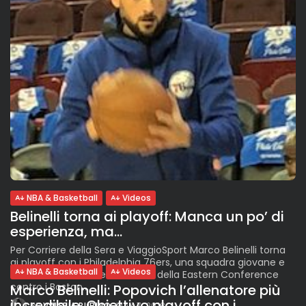
NBA & Basketball
Videos
Belinelli torna ai playoff: Manca un po’ di
esperienza, ma...
Per Corriere della Sera e ViaggioSport Marco Belinelli torna
ai playoff con i Philadelphia 76ers, una squadra giovane e
NBA & Basketball
Videos
ricca di talenti. Nelle semifinali della Eastern Conference
contro i Boston...
Marco Belinelli: Popovich l’allenatore più
incredibile. Obiettivo playoff con i...
BY
VALERIA RUBINO
MAY 7, 2018